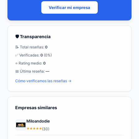
Verificar mi empresa
🛡️ Transparencia
📝 Total reseñas:
0
✅ Verificadas:
0
(0%)
⭐ Rating medio:
0
📅 Última reseña:
—
Cómo verificamos las reseñas →
Empresas similares
Miloandodie
★
★
★
★
★
(30)