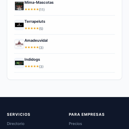
Mima-Mascotas
★
★
★
★
★
(11)
Terrapeluts
★
★
★
★
★
(5)
Amadeuvidal
★
★
★
★
★
(3)
Indidogs
★
★
★
★
★
(3)
SERVICIOS
PARA EMPRESAS
Directorio
Precios