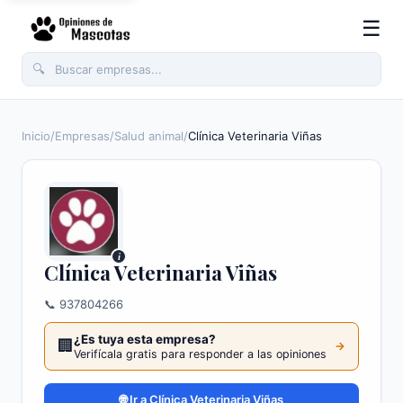
☰
🔍
Inicio
/
Empresas
/
Salud animal
/
Clínica Veterinaria Viñas
i
Clínica Veterinaria Viñas
📞 937804266
¿Es tuya esta empresa?
🏢
→
Verifícala gratis para responder a las opiniones
🌐 Ir a Clínica Veterinaria Viñas