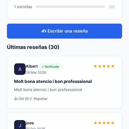
1 estrellas
0%
✍️ Escribir una reseña
Últimas reseñas (30)
Albert
★
★
★
★
★
✓ Verificada
A
28 Mar 2026
Molt bona atencio i bon professsional
Molt bona atencio i bon professsional
👍 Útil (0)
🚩 Reportar
joes
★
★
★
★
★
J
01 Dic 2025