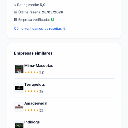
⭐ Rating medio:
5,0
📅 Última reseña:
28/03/2026
🏢 Empresa verificada:
Sí
Cómo verificamos las reseñas →
Empresas similares
Mima-Mascotas
★
★
★
★
★
(11)
Terrapeluts
★
★
★
★
★
(5)
Amadeuvidal
★
★
★
★
★
(3)
Indidogs