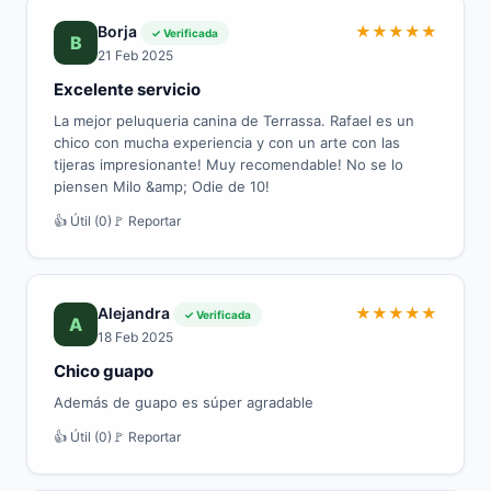
Borja
★
★
★
★
★
✓ Verificada
B
21 Feb 2025
Excelente servicio
La mejor peluqueria canina de Terrassa. Rafael es un
chico con mucha experiencia y con un arte con las
tijeras impresionante! Muy recomendable! No se lo
piensen Milo &amp; Odie de 10!
👍 Útil (0)
🚩 Reportar
Alejandra
★
★
★
★
★
✓ Verificada
A
18 Feb 2025
Chico guapo
Además de guapo es súper agradable
👍 Útil (0)
🚩 Reportar