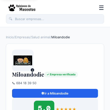
☰
🔍
Inicio
/
Empresas
/
Salud animal
/
Miloandodie
i
Miloandodie
✓ Empresa verificada
📞 684 18 39 50
🌐 Ir a Miloandodie
5,0
★
★
★
★
★