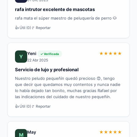
rafa intrutor excelente de mascotas
rafa mata el súper maestro de peluquería de perro 🐶
👍 Útil (0)
🚩 Reportar
Yeni
★
★
★
★
★
✓ Verificada
Y
22 Abr 2025
Servicio de lujo y profesional
Nuestro peludo pequeñín quedó precioso 😍, tengo
que decir que quedamos muy contentos y nunca nadie
lo había dejado tan bonito, muchas gracias Rafael por
las indicaciones del cuidado de nuestro pequeñín.
👍 Útil (0)
🚩 Reportar
May
★
★
★
★
★
M