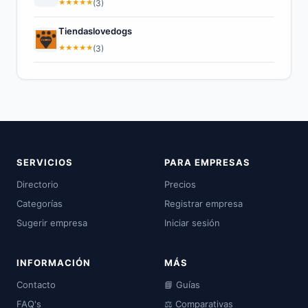
★
★
★
★
★
(3)
Tiendaslovedogs
★
★
★
★
★
(3)
SERVICIOS
PARA EMPRESAS
Directorio
Precios
Categorías
Registrar empresa
Sugerir empresa
Iniciar sesión
INFORMACIÓN
MÁS
Contacto
📘 Guías
FAQ's
⚖️ Comparativas