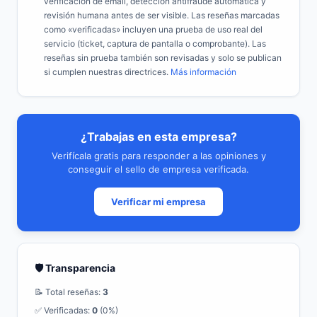
verificación de email, detección antifraude automática y
revisión humana antes de ser visible. Las reseñas marcadas
como «verificadas» incluyen una prueba de uso real del
servicio (ticket, captura de pantalla o comprobante). Las
reseñas sin prueba también son revisadas y solo se publican
si cumplen nuestras directrices.
Más información
¿Trabajas en esta empresa?
Verifícala gratis para responder a las opiniones y
conseguir el sello de empresa verificada.
Verificar mi empresa
🛡️ Transparencia
📝 Total reseñas:
3
✅ Verificadas:
0
(0%)