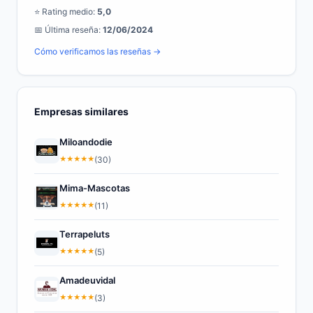
⭐ Rating medio:
5,0
📅 Última reseña:
12/06/2024
Cómo verificamos las reseñas →
Empresas similares
Miloandodie
★
★
★
★
★
(30)
Mima-Mascotas
★
★
★
★
★
(11)
Terrapeluts
★
★
★
★
★
(5)
Amadeuvidal
★
★
★
★
★
(3)