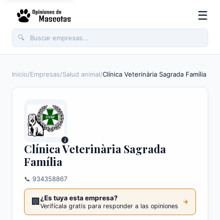
☰
🔍
Inicio
/
Empresas
/
Salud animal
/
Clínica Veterinària Sagrada Família
i
Clínica Veterinària Sagrada
Família
📞 934358867
¿Es tuya esta empresa?
🏢
→
Verifícala gratis para responder a las opiniones