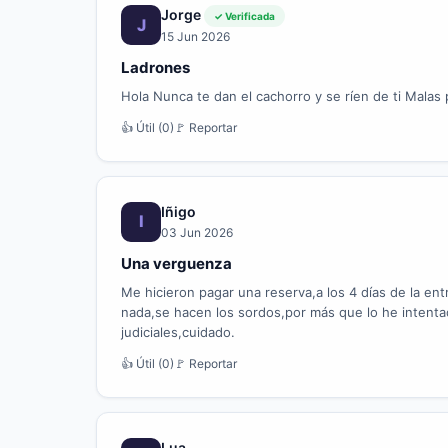
Jorge
✓ Verificada
J
15 Jun 2026
Ladrones
Hola Nunca te dan el cachorro y se ríen de ti Malas 
👍 Útil (0)
🚩 Reportar
Iñigo
I
03 Jun 2026
Una verguenza
Me hicieron pagar una reserva,a los 4 días de la en
nada,se hacen los sordos,por más que lo he intenta
judiciales,cuidado.
👍 Útil (0)
🚩 Reportar
Lua