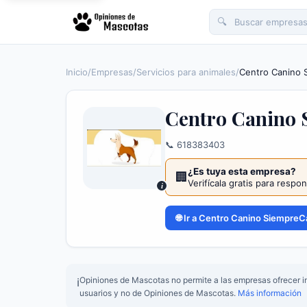
🔍
Inicio
/
Empresas
/
Servicios para animales
/
Centro Canino 
Centro Canino
📞 618383403
¿Es tuya esta empresa?
🏢
Verifícala gratis para respo
i
🌐 Ir a Centro Canino Siempre
Opiniones de Mascotas no permite a las empresas ofrecer in
ℹ️
usuarios y no de Opiniones de Mascotas.
Más información