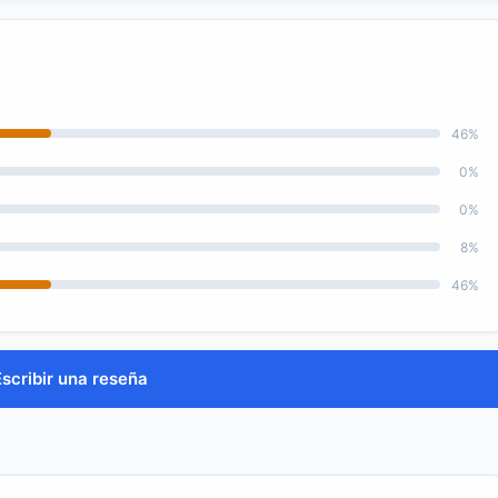
46%
0%
0%
8%
46%
Escribir una reseña