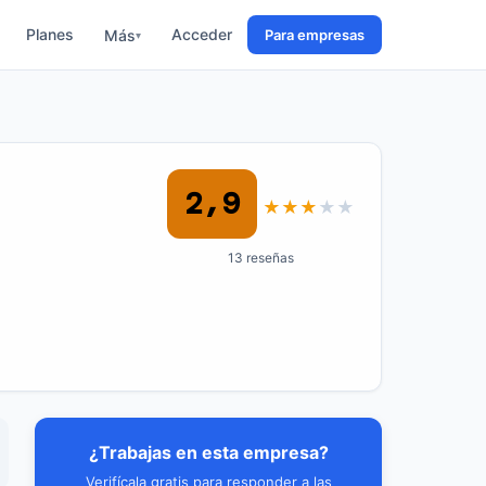
Planes
Acceder
Más
Para empresas
▾
2,9
★
★
★
★
★
13 reseñas
¿Trabajas en esta empresa?
Verifícala gratis para responder a las