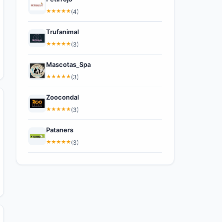
★
★
★
★
★
(4)
Trufanimal
★
★
★
★
★
(3)
Mascotas_Spa
★
★
★
★
★
(3)
Zoocondal
★
★
★
★
★
(3)
Pataners
★
★
★
★
★
(3)