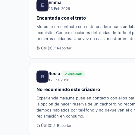
Emma
E
23 Feb 2026
Encantada con el trato
Me puse en contacto con este criadero pues andab
exquisito. Con explicaciones detalladas de todo el 
primeros cuidados. Una vez en casa, mostraron inte
👍 Útil (0)
🚩 Reportar
Rocío
✓ Verificada
R
12 Ene 2026
No recomiendo este criadero
Experiencia mala,me puse en contacto con ellos para
la opción de hacer reserva de un cachorro,no reco
tiempos hablados por teléfono y no devuelven el din
reclamación en consumo.
👍 Útil (0)
🚩 Reportar