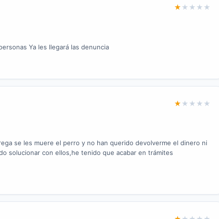
★
★
★
★
★
personas Ya les llegará las denuncia
★
★
★
★
★
trega se les muere el perro y no han querido devolverme el dinero ni
do solucionar con ellos,he tenido que acabar en trámites
★
★
★
★
★