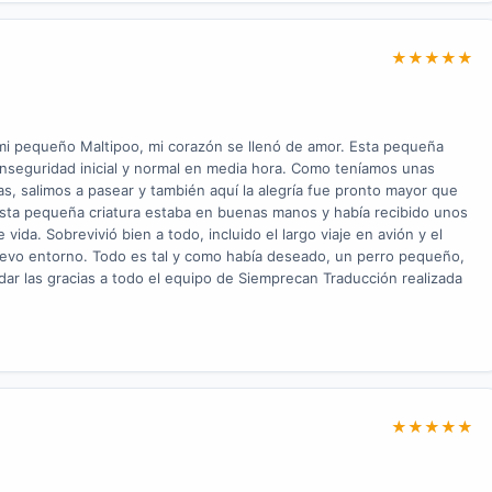
★
★
★
★
★
i pequeño Maltipoo, mi corazón se llenó de amor. Esta pequeña
 inseguridad inicial y normal en media hora. Como teníamos unas
ias, salimos a pasear y también aquí la alegría fue pronto mayor que
sta pequeña criatura estaba en buenas manos y había recibido unos
da. Sobrevivió bien a todo, incluido el largo viaje en avión y el
uevo entorno. Todo es tal y como había deseado, un perro pequeño,
a dar las gracias a todo el equipo de Siemprecan Traducción realizada
★
★
★
★
★