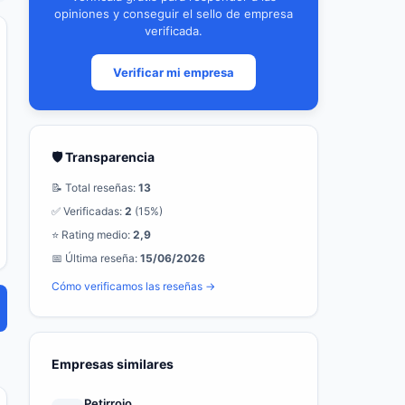
opiniones y conseguir el sello de empresa
verificada.
Verificar mi empresa
🛡️ Transparencia
📝 Total reseñas:
13
✅ Verificadas:
2
(15%)
⭐ Rating medio:
2,9
📅 Última reseña:
15/06/2026
Cómo verificamos las reseñas →
Empresas similares
Petirrojo