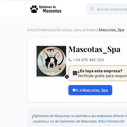
🔍
Inicio
/
Empresas
/
Servicios para animales
/
Mascotas_Spa
Mascotas_Spa
📞 +34 675 482 254
¿Es tuya esta empresa?
🏢
Verifícala gratis para respo
i
🌐 Ir a Mascotas_Spa
Opiniones de Mascotas no permite a las empresas ofrecer in
ℹ️
usuarios y no de Opiniones de Mascotas.
Más información