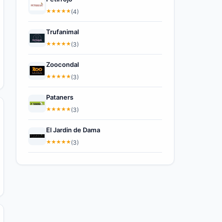
★
★
★
★
★
(4)
Trufanimal
★
★
★
★
★
(3)
Zoocondal
★
★
★
★
★
(3)
Pataners
★
★
★
★
★
(3)
El Jardin de Dama
★
★
★
★
★
(3)