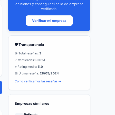
opiniones y conseguir el sello de empresa
verificada.
Verificar mi empresa
🛡️ Transparencia
📝 Total reseñas:
3
✅ Verificadas:
0
(0%)
⭐ Rating medio:
5,0
📅 Última reseña:
28/05/2024
Cómo verificamos las reseñas →
Empresas similares
Petirrojo