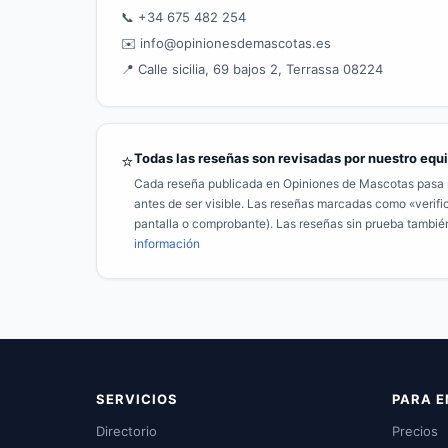
📞 +34 675 482 254
✉️ info@opinionesdemascotas.es
📍 Calle sicilia, 69 bajos 2, Terrassa 08224
Todas las reseñas son revisadas por nuestro equ
⭐
Cada reseña publicada en Opiniones de Mascotas pasa po
antes de ser visible. Las reseñas marcadas como «verific
pantalla o comprobante). Las reseñas sin prueba también
información
SERVICIOS
PARA 
Directorio
Precios