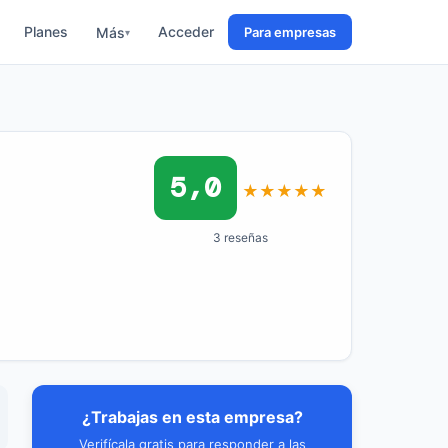
Planes
Acceder
Más
Para empresas
▾
5,0
★
★
★
★
★
3 reseñas
¿Trabajas en esta empresa?
Verifícala gratis para responder a las