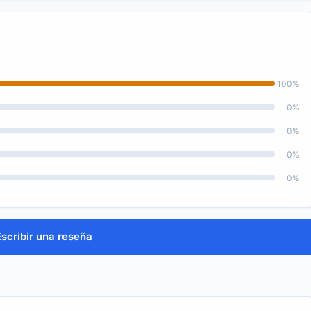
100%
0%
0%
0%
0%
Escribir una reseña